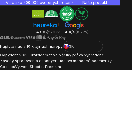
Viac ako 200 000 overených recenzií
Naše produkty sú laborató
4.9/5
(2737x)
4.9/5
(1577x)
Nájdete nás v 10 krajinách Európy:
SK
Copyright
2026
BrainMarket.sk. Všetky práva vyhradené.
Zásady spracovania osobných údajov
Obchodné podmienky
Cookies
Vytvoril Shoptet Premium