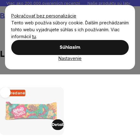
Prejsť
Viac ako 200 000 overených recenzií
Naše produkty sú laborató
na
Nákupný
Pokračovať bez personalizácie
obsah
košík
Tento web používa súbory cookie. Ďalším prechádzaním
tohto webu vyjadrujete súhlas s ich používaním. Viac
informácií
tu
.
Predávané značky
LifeLike
Súhlasím
LifeLike
Nastavenie
Výpis
Vypredané
produktov
Detail