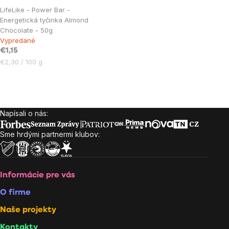
LifeLike - Power Bar -
Energetická tyčinka Almond
Chocolate - 50g
Vypredané
€1,15
Jednotková
€2,30 / 100 g
cena:
Ovládacie
prvky
Napísali o nás:
Zápätie
výpisu
Sme hrdými partnermi klubov:
Informácie pre vás
O firme
Naše projekty
Kontakty