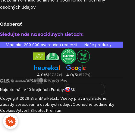
osobných údajov
Odoberať
Sledujte nás na sociálnych sieťach:
Viac ako 200 000 overených recenzií
Naše produkty sú laborató
4.9/5
(2737x)
4.9/5
(1577x)
Nájdete nás v 10 krajinách Európy:
SK
Copyright
2026
BrainMarket.sk. Všetky práva vyhradené.
Zásady spracovania osobných údajov
Obchodné podmienky
Cookies
Vytvoril Shoptet Premium