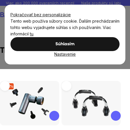
Prejsť
Viac ako 200 000 overených recenzií
Naše produkty sú laborató
na
Nákupný
Pokračovať bez personalizácie
obsah
košík
Tento web používa súbory cookie. Ďalším prechádzaním
tohto webu vyjadrujete súhlas s ich používaním. Viac
informácií
tu
.
Predávané značky
TrainMax
Súhlasím
TrainMax
Nastavenie
Výpis
–12 %
produktov