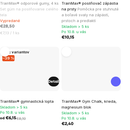
TrainMax® odporové gumy, 4 ks
TrainMax® posilňovač zápästia
hodnotenie
Set gúm na posilňovanie celého
na prsty
Pomôcka pre stuhnuté
produktu
tela
a boľavé svaly na zápästí,
je
Vypredané
prstoch a predlaktí
Skladom > 5 ks
5,0
€28,50
Po 10.8. u vás
Jednotková
€7,13 / 1 ks
z
€10,15
cena:
5
hviezdičiek.
Viac variantov
–39 %
Detail
Priemerné
TrainMax® gymnastická lopta
TrainMax® Gym Chalk, krieda,
hodnotenie
Skladom > 5 ks
magnesium blok
produktu
Po 10.8. u vás
Skladom > 5 ks
je
Po 10.8. u vás
€6,15
€8,10
od
€2,40
5,0