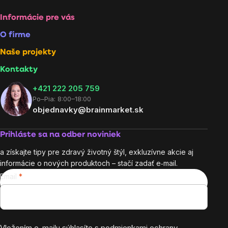
Informácie pre vás
O firme
Naše projekty
Kontakty
+421 222 205 759
Po–Pia: 8:00–18:00
objednavky@brainmarket.sk
Prihláste sa na odber noviniek
a získajte tipy pre zdravý životný štýl, exkluzívne akcie aj
informácie o nových produktoch – stačí zadať e‑mail.
Email
Vložením e-mailu súhlasíte s
podmienkami ochrany