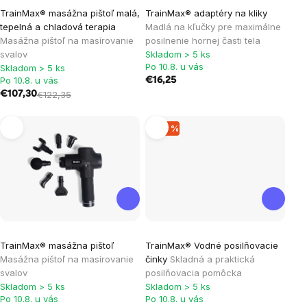
TrainMax® masážna pištoľ malá,
TrainMax® adaptéry na kliky
tepelná a chladová terapia
Madlá na kľučky pre maximálne
Masážna pištoľ na masírovanie
posilnenie hornej časti tela
svalov
Skladom > 5 ks
Po 10.8. u vás
Skladom > 5 ks
Po 10.8. u vás
€16,25
€107,30
€122,35
–46 %
Priemerné
TrainMax® masážna pištoľ
TrainMax® Vodné posilňovacie
hodnotenie
Masážna pištoľ na masírovanie
činky
Skladná a praktická
produktu
svalov
posilňovacia pomôcka
je
Skladom > 5 ks
Skladom > 5 ks
Po 10.8. u vás
Po 10.8. u vás
5,0