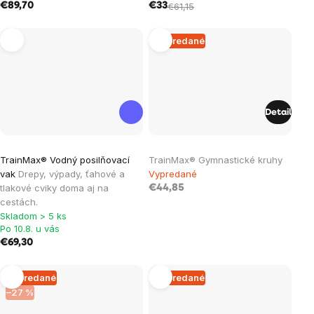
€89,70
€33
€61,15
z
5
Vypredané
hviezdičiek.
Detail
Priemerné
TrainMax® Vodný posilňovací
TrainMax® Gymnastické kruhy
hodnotenie
vak
Drepy, výpady, ťahové a
Vypredané
produktu
tlakové cviky doma aj na
€44,85
je
cestách.
Skladom > 5 ks
5,0
Po 10.8. u vás
z
€69,30
5
hviezdičiek.
Vypredané
Vypredané
–27 %