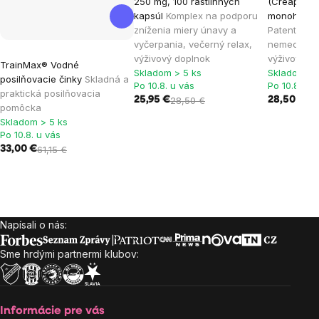
250 mg, 100 rastlinných
(Creapure®)
kapsúl
Komplex na podporu
monohydrát
zníženia miery únavy a
Patentovan
vyčerpania, večerný relax,
nemeckej k
výživový doplnok
výživový d
TrainMax® Vodné
Skladom > 5 ks
Skladom > 
posilňovacie činky
Skladná a
Po 10.8. u vás
Po 10.8. u 
praktická posilňovacia
25,95 €
28,50 €
28,50 €
pomôcka
Skladom > 5 ks
Po 10.8. u vás
33,00 €
61,15 €
Napísali o nás:
Zápätie
Sme hrdými partnermi klubov:
Informácie pre vás