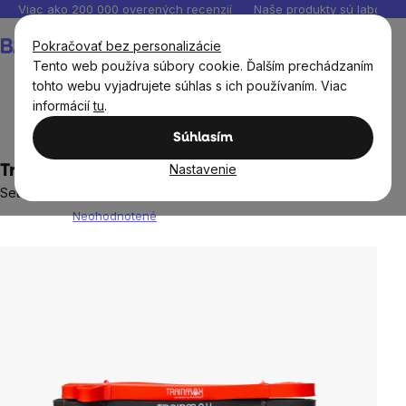
Prejsť
Viac ako 200 000 overených recenzií
Naše produkty sú laborató
na
Nákupný
Pokračovať bez personalizácie
obsah
košík
Tento web používa súbory cookie. Ďalším prechádzaním
tohto webu vyjadrujete súhlas s ich používaním. Viac
informácií
tu
.
BrainMax®
Súhlasím
Nastavenie
TrainMax® odporové gumy, 4 ks
Set gúm na posilňovanie celého tela
Neohodnotené
Priemerné
hodnotenie
produktu
je
0,0
z
5
hviezdičiek.