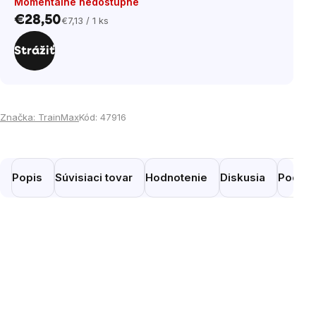
Momentálne nedostupné
€28,50
€7,13 / 1 ks
Jednotková
cena:
Strážiť
Značka:
TrainMax
Kód:
47916
Popis
Súvisiaci tovar
Hodnotenie
Diskusia
Podobn