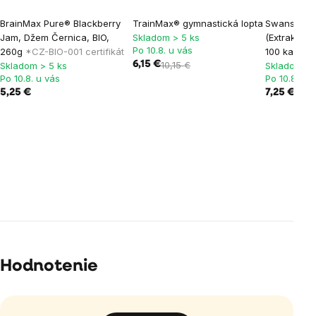
BrainMax Pure® Blackberry
TrainMax® gymnastická lopta
Swanson St
Jam, Džem Černica, BIO,
Skladom > 5 ks
(Extrakt zo
Po 10.8. u vás
260g
*CZ-BIO-001 certifikát
100 kapsúl
6,15 €
10,15 €
Skladom > 5 ks
Skladom > 
Po 10.8. u vás
Po 10.8. u 
5,25 €
7,25 €
Hodnotenie