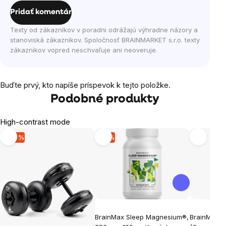
Pridať komentár
Texty od zákazníkov v poradni odrážajú výhradne názory a
stanoviská zákazníkov. Spoločnosť BRAINMARKET s.r.o. texty
zákazníkov vopred neschvaľuje ani neoveruje.
Buďte prvý, kto napíše príspevok k tejto položke.
Podobné produkty
High-contrast mode
-46 %
-9 %
BrainMax Sleep Magnesium®,
BrainMax C