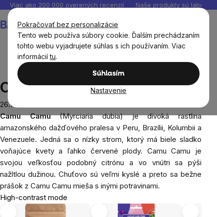
Prejsť
Viac ako 200 000 overených recenzií
Naše produkty sú laborató
na
Nákupný
Pokračovať bez personalizácie
obsah
košík
Tento web používa súbory cookie. Ďalším prechádzaním
tohto webu vyjadrujete súhlas s ich používaním. Viac
informácií
tu
.
Blog
Camu Camu
Súhlasím
Camu Camu
Nastavenie
26.7.2021
Camu Camu
(Myrciaria dubia)
je
divoká rastlina
amazonského dažďového pralesa v Peru, Brazílii, Kolumbii a
Venezuele. Jedná sa o nízky strom, ktorý má biele sladko
voňajúce kvety a ľahko červené plody. Camu Camu je
svojou veľkosťou podobný citrónu a vo vnútri sa pýši
nažltlou dužinou. Chuťovo sú veľmi kyslé a preto sa bežne
prášok z Camu Camu mieša s inými potravinami.
High-contrast mode