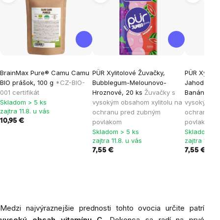
BrainMax Pure® Camu Camu
PÜR Xylitolové Žuvačky,
PÜR Xylitol
BIO prášok, 100 g
*CZ-BIO-
Bubblegum-Melounovo-
Jahodovo-
001 certifikát
Hroznové, 20 ks
Žuvačky s
Banánové,
Skladom > 5 ks
vysokým obsahom xylitolu na
vysokým ob
zajtra 11.8. u vás
ochranu pred zubným
ochranu p
10,95 €
povlakom
povlakom
Skladom > 5 ks
Skladom > 
zajtra 11.8. u vás
zajtra 11.8.
7,55 €
7,55 €
Medzi
najvýraznejšie prednosti tohto ovocia určite patrí
vysoký obsah vitamínu C.
Dokonca sa radí na prvé