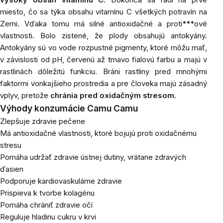
miesto, čo sa týka obsahu vitamínu C všetkých potravín na
Zemi. Vďaka tomu má silné antioxidačné a proti***ové
vlastnosti. Bolo zistené, že plody obsahujú antokyány.
Antokyány sú vo vode rozpustné pigmenty, ktoré môžu mať,
v závislosti od pH, červenú až tmavo fialovú farbu a majú v
rastlinách dôležitú funkciu. Bráni rastliny pred mnohými
faktormi vonkajšieho prostredia a pre človeka majú zásadný
vplyv, pretože
chránia pred oxidačným stresom.
Výhody konzumácie Camu Camu
Zlepšuje zdravie pečene
Má antioxidačné vlastnosti, ktoré bojujú proti oxidačnému
stresu
Pomáha udržať zdravie ústnej dutiny, vrátane zdravých
ďasien
Podporuje kardiovaskulárne zdravie
Prispieva k tvorbe kolagénu
Pomáha chrániť zdravie očí
Reguluje hladinu cukru v krvi