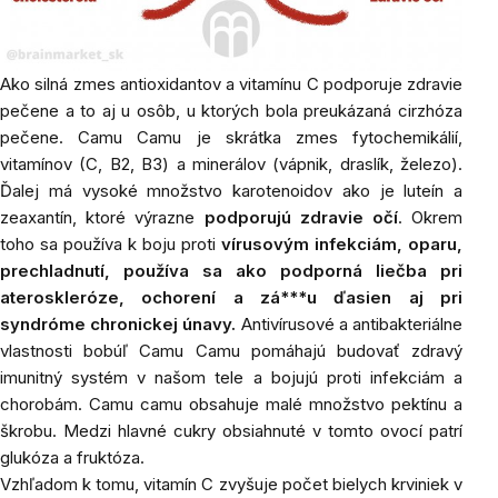
Ako silná
zmes antioxidantov a vitamínu C podporuje zdravie
pečene a to aj u osôb, u ktorých bola preukázaná cirzhóza
pečene. Camu Camu je skrátka zmes fytochemikálií,
vitamínov (C, B2, B3) a minerálov (vápnik, draslík, železo).
Ďalej má vysoké množstvo karotenoidov ako je luteín a
zeaxantín, ktoré výrazne
podporujú zdravie očí
. Okrem
toho sa používa k boju proti
vírusovým infekciám, oparu,
prechladnutí, používa sa ako podporná liečba pri
ateroskleróze, ochorení a zá***u ďasien aj pri
syndróme chronickej únavy.
Antivírusové a antibakteriálne
vlastnosti bobúľ Camu Camu pomáhajú budovať zdravý
imunitný systém v našom tele a bojujú proti infekciám a
chorobám. Camu camu obsahuje malé množstvo pektínu a
škrobu. Medzi hlavné cukry obsiahnuté v tomto ovocí patrí
glukóza a fruktóza.
Vzhľadom k tomu,
vitamín C zvyšuje počet bielych krviniek v