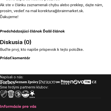
Ak ste v článku zaznamenali chybu alebo preklep, dajte nám,
prosím, vedieť na mail
korektura@brainmarket.sk
.
Ďakujeme!
Predchádzajúci článok
Ďalší článok
Diskusia (0)
Buďte prvý, kto napíše príspevok k tejto položke.
Pridať komentár
Napísali o nás:
Zápätie
Sme hrdými partnermi klubov:
Informácie pre vás