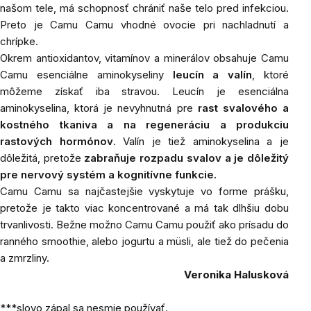
našom tele, má schopnosť chrániť naše telo pred infekciou.
Preto je Camu Camu vhodné ovocie pri nachladnutí a
chrípke.
Okrem
antioxidantov, vitamínov a minerálov obsahuje Camu
Camu esenciálne aminokyseliny
leucín a valín
, ktoré
môžeme získať iba stravou. Leucín je esenciálna
aminokyselina, ktorá je nevyhnutná pre
rast svalového a
kostného tkaniva a na regeneráciu a produkciu
rastových hormónov
. Valín je tiež aminokyselina a je
dôležitá, pretože
zabraňuje rozpadu svalov a je dôležitý
pre nervový systém a kognitívne funkcie.
Camu Camu sa najčastejšie vyskytuje vo forme prášku,
pretože je takto viac koncentrované a má tak dlhšiu dobu
trvanlivosti. Bežne možno Camu Camu použiť ako prísadu do
ranného smoothie, alebo jogurtu a müsli, ale tiež do pečenia
a zmrzliny.
Veronika Halusková
***slovo zápal sa nesmie používať.