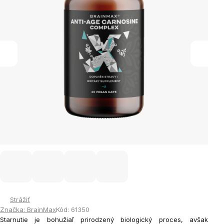
Strážiť
Značka:
BrainMax
Kód:
61350
Starnutie je bohužiaľ prirodzený biologický proces, avšak