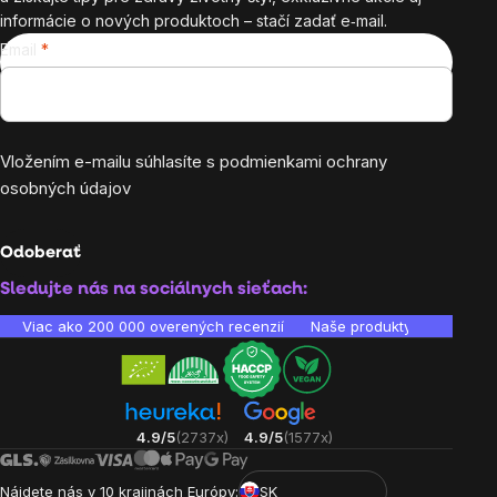
informácie o nových produktoch – stačí zadať e‑mail.
Email
Vložením e-mailu súhlasíte s
podmienkami ochrany
osobných údajov
Odoberať
Sledujte nás na sociálnych sieťach:
Viac ako 200 000 overených recenzií
Naše produkty sú laborató
4.9/5
(2737x)
4.9/5
(1577x)
Nájdete nás v 10 krajinách Európy:
SK