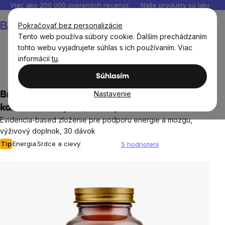
Prejsť
Viac ako 200 000 overených recenzií
Naše produkty sú laborató
na
Nákupný
Pokračovať bez personalizácie
obsah
košík
Tento web používa súbory cookie. Ďalším prechádzaním
tohto webu vyjadrujete súhlas s ich používaním. Viac
informácií
tu
.
Ciele
Longevity
Súhlasím
Nastavenie
BrainMax Anti-Age Carnosine complex,
karnosin komplex, 60 kapsúl
Evidencia-based zloženie pre podporu energie a mozgu,
výživový doplnok, 30 dávok
Tip
Energia
Srdce a cievy
5 hodnotení
Priemerné
hodnotenie
produktu
je
4,0
z
5
hviezdičiek.