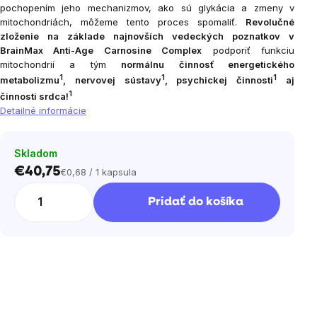
pochopením jeho mechanizmov, ako sú glykácia a zmeny v
mitochondriách, môžeme tento proces spomaliť.
Revolučné
zloženie na základe najnovších vedeckých poznatkov v
BrainMax Anti-Age Carnosine Complex
podporiť funkciu
mitochondrií a tým
normálnu činnosť energetického
1
1
1
metabolizmu
, nervovej sústavy
, psychickej činnosti
aj
1
činnosti srdca!
Detailné informácie
Skladom
€40,75
€0,68 / 1 kapsula
Jednotková
cena:
Pridať do košíka