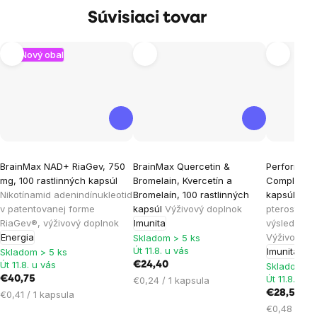
Súvisiaci tovar
Nový obal
Priemerné
Priemerné
Priemern
BrainMax NAD+ RiaGev, 750
BrainMax Quercetin &
Performanc
hodnotenie
hodnotenie
hodnoten
mg, 100 rastlinných kapsúl
Bromelain, Kvercetín a
Complex, 6
produktu
produktu
produktu
Nikotínamid adenindínukleotid
Bromelaín, 100 rastlinných
kapsúl
Kurk
je
je
je
v patentovanej forme
kapsúl
Výživový doplnok
pterostilbé
RiaGev®, výživový doplnok
Imunita
výsledky v 
5,0
4,5
4,7
Energia
Výživový d
Skladom > 5 ks
z
z
z
Út 11.8. u vás
Imunita
Skladom > 5 ks
5
5
5
Út 11.8. u vás
€24,40
Skladom > 
hviezdičiek.
hviezdičiek.
hviezdičie
Út 11.8. u v
€40,75
Jednotková
€0,24 / 1 kapsula
Jednotková
cena:
€28,50
€0,41 / 1 kapsula
cena:
Jednotková
€0,48 / 1 k