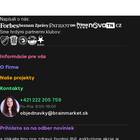
cena:
Napísali o nás:
Zápätie
Sme hrdými partnermi klubov:
Informácie pre vás
O firme
Naše projekty
Kontakty
+421 222 205 759
Po–Pia: 8:00–18:00
objednavky@brainmarket.sk
Prihláste sa na odber noviniek
a získajte tipy pre zdravý životný štýl, exkluzívne akcie aj