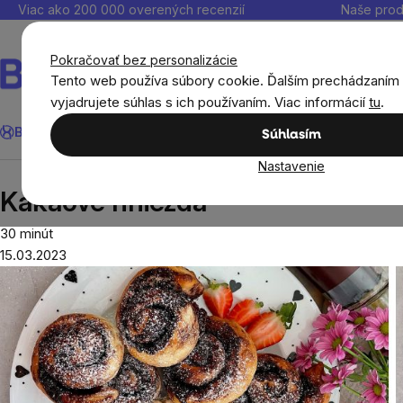
Prejsť
Viac ako 200 000 overených recenzií
Naše prod
na
obsah
Pokračovať bez personalizácie
Tento web používa súbory cookie. Ďalším prechádzaním
vyjadrujete súhlas s ich používaním. Viac informácií
tu
.
Hľadať
BrainMax®
Leto
Ušetri
Ciele
Výživové doplnky
Výhodné 
Súhlasím
Nastavenie
Recepty
Sladké recepty
Kakaové hniezda
Kakaové hniezda
30 minút
15.03.2023