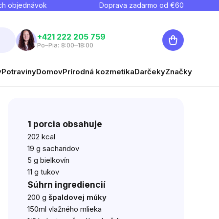
ch objednávok
Doprava zadarmo od €
60
Nákupný
+421 222 205 759
Po–Pia: 8:00–18:00
košík
y
Potraviny
Domov
Prírodná kozmetika
Darčeky
Značky
1 porcia obsahuje
202 kcal
19 g sacharidov
5 g bielkovín
11 g tukov
Súhrn ingrediencií
200 g
špaldovej múky
150ml vlažného mlieka