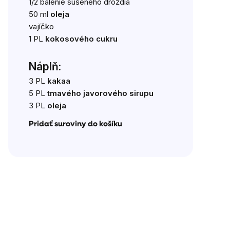
1/2 balenie sušeného droždia
50 ml
oleja
vajíčko
1 PL
kokosového cukru
Náplň:
3 PL
kakaa
5 PL
tmavého javorového sirupu
3 PL
oleja
Pridať suroviny do košíku