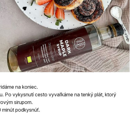
ridáme na koniec.
. Po vykysnutí cesto vyvaľkáme na tenký plát, ktorý
orovým sirupom.
0 minút podkysnúť.