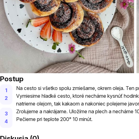
Postup
Na cesto si všetko spolu zmiešame, okrem oleja. Ten p
Vymiesime hladké cesto, ktoré necháme kysnúť hodinku
natrieme olejom, tak kakaom a nakoniec polejeme jav
Zrolujeme a nakrájame. Uložíme na plech a necháme 1
Pečieme pri teplote 200° 10 minút.
Diskusia (0)