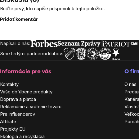
Buďte prvý, kto napíše príspevok k tejto položke.
Pridať komentár
Napísali o nás:
Zápätie
Sme hrdými partnermi klubov:
Informácie pre vás
O fi
Kontakty
O nás
Vaše obľúbené produkty
Predaj
Doprava a platba
Kariér
Reklamácie a vrátenie tovaru
Vlastn
Pre influencerov
Veľko
Affiliate
Pomá
Projekty EU
Ekológia a recyklácia