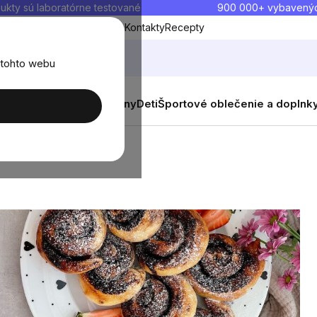
ukty sú laboratórne testované
900 000+ vybavený
Blog
O nás
Doprava a platba
Kontakty
Recepty
 tohto webu
balenia
Novinky
Muži
Ženy
Deti
Športové oblečenie a doplnk