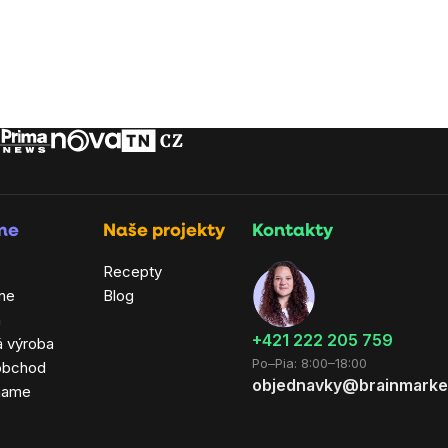
rme
Naše projekty
Kontakty
Recepty
ne
Blog
a
+421 222 205 759
á výroba
Po–Pia: 8:00–18:00
obchod
objednavky@brainmarke
hame