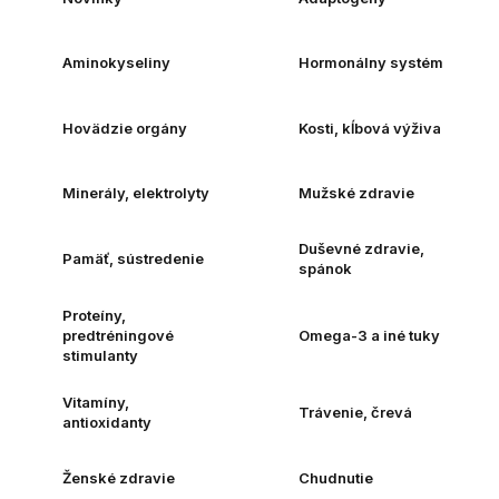
Aminokyseliny
Hormonálny systém
Hovädzie orgány
Kosti, kĺbová výživa
Minerály, elektrolyty
Mužské zdravie
Duševné zdravie,
Pamäť, sústredenie
spánok
Proteíny,
predtréningové
Omega-3 a iné tuky
stimulanty
Vitamíny,
Trávenie, črevá
antioxidanty
Ženské zdravie
Chudnutie