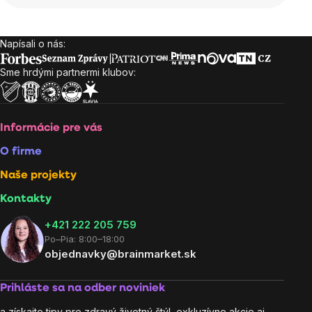
Napísali o nás:
Zápätie
Sme hrdými partnermi klubov:
Informácie pre vás
O firme
Naše projekty
Kontakty
+421 222 205 759
Po–Pia: 8:00–18:00
objednavky@brainmarket.sk
Prihláste sa na odber noviniek
a získajte tipy pre zdravý životný štýl, exkluzívne akcie aj