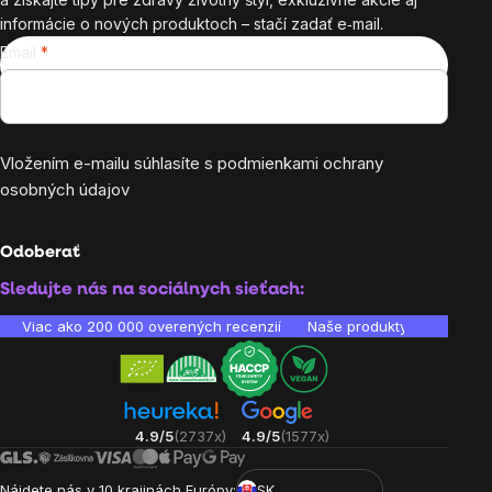
informácie o nových produktoch – stačí zadať e‑mail.
Email
Vložením e-mailu súhlasíte s
podmienkami ochrany
osobných údajov
Odoberať
Sledujte nás na sociálnych sieťach:
Viac ako 200 000 overených recenzií
Naše produkty sú laborató
4.9/5
(2737x)
4.9/5
(1577x)
Nájdete nás v 10 krajinách Európy:
SK