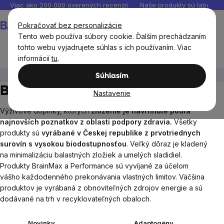
Prejsť
Viac ako 200 000 overených recenzií
Naše produkty sú laborató
na
Nákupný
Pokračovať bez personalizácie
obsah
košík
Tento web používa súbory cookie. Ďalším prechádzaním
tohto webu vyjadrujete súhlas s ich používaním. Viac
informácií
tu
.
BrainMax®
BrainMax® výživové doplnky
Súhlasím
BrainMax® výživové doplnky
Nastavenie
Výživové doplnky, ktorých
zloženie je navrhnuté podľa
najnovších poznatkov z oblasti podpory zdravia.
Všetky
produkty sú
vyrábané v Českej republike z prvotriednych
surovín s vysokou biodostupnosťou
. Veľký dôraz je kladený
na minimalizáciu balastných zložiek a umelých sladidiel.
Produkty BrainMax a Performance sú vyvíjané za účelom
vášho každodenného prekonávania vlastných limitov. Väčšina
produktov je vyrábaná z obnoviteľných zdrojov energie a sú
dodávané na trh v recyklovateľných obaloch.
Novinky
Adaptogény