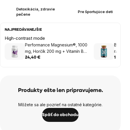
Detoxikácia, zdravie
Pre športujúce deti
pečene
NAJPREDÁVANEJŠIE
High-contrast mode
Performance Magnesium®, 1000
BrainMa
mg, Horčík 200 mg + Vitamín B6
rastlinn
P5P, 100 vegan kapsúl
24,40 €
15,45 €
Produkty ešte len pripravujeme.
Môžete sa ale pozrieť na ostatné kategórie.
Späť do obchodu