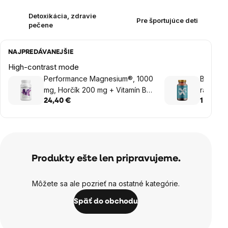
Detoxikácia, zdravie
Pre športujúce deti
pečene
NAJPREDÁVANEJŠIE
High-contrast mode
Performance Magnesium®, 1000
BrainMa
mg, Horčík 200 mg + Vitamín B6
rastlinn
P5P, 100 vegan kapsúl
24,40 €
15,45 €
Produkty ešte len pripravujeme.
Môžete sa ale pozrieť na ostatné kategórie.
Späť do obchodu