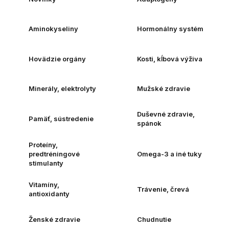
Aminokyseliny
Hormonálny systém
Hovädzie orgány
Kosti, kĺbová výživa
Minerály, elektrolyty
Mužské zdravie
Duševné zdravie,
Pamäť, sústredenie
spánok
Proteíny,
predtréningové
Omega-3 a iné tuky
stimulanty
Vitamíny,
Trávenie, črevá
antioxidanty
Ženské zdravie
Chudnutie