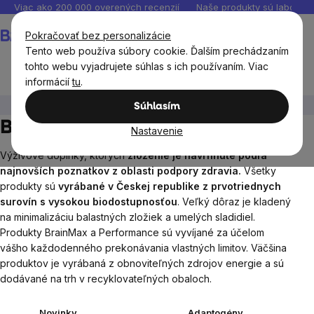
Prejsť
Viac ako 200 000 overených recenzií
Naše produkty sú laborató
na
Nákupný
Pokračovať bez personalizácie
obsah
košík
Tento web používa súbory cookie. Ďalším prechádzaním
tohto webu vyjadrujete súhlas s ich používaním. Viac
informácií
tu
.
BrainMax®
BrainMax® výživové doplnky
Súhlasím
BrainMax® výživové doplnky
Nastavenie
Výživové doplnky, ktorých
zloženie je navrhnuté podľa
najnovších poznatkov z oblasti podpory zdravia.
Všetky
produkty sú
vyrábané v Českej republike z prvotriednych
surovín s vysokou biodostupnosťou
. Veľký dôraz je kladený
na minimalizáciu balastných zložiek a umelých sladidiel.
Produkty BrainMax a Performance sú vyvíjané za účelom
vášho každodenného prekonávania vlastných limitov. Väčšina
produktov je vyrábaná z obnoviteľných zdrojov energie a sú
dodávané na trh v recyklovateľných obaloch.
Novinky
Adaptogény