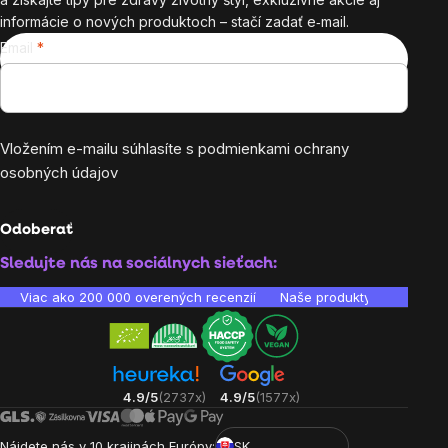
informácie o nových produktoch – stačí zadať e‑mail.
Email
Vložením e-mailu súhlasíte s
podmienkami ochrany
osobných údajov
Odoberať
Sledujte nás na sociálnych sieťach:
Viac ako 200 000 overených recenzií
Naše produkty sú laborató
4.9/5
(2737x)
4.9/5
(1577x)
Nájdete nás v 10 krajinách Európy:
SK