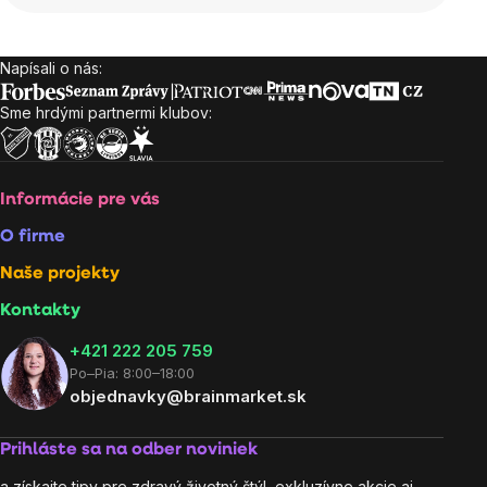
Napísali o nás:
Zápätie
Sme hrdými partnermi klubov:
Informácie pre vás
O firme
Naše projekty
Kontakty
+421 222 205 759
Po–Pia: 8:00–18:00
objednavky@brainmarket.sk
Prihláste sa na odber noviniek
a získajte tipy pre zdravý životný štýl, exkluzívne akcie aj