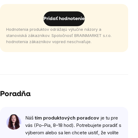
Pridať hodnotenie
Hodnotenia produktov odrážajú výlučne názory a
stanoviská zákazníkov. Spoločnosť BRAINMARKET s.r.o.
hodnotenia zákazníkov vopred neschvaľuje.
Poradňa
Náš
tím produktových poradcov
je tu pre
vás (Po–Pia, 8–18 hod). Potrebujete poradiť s
výberom alebo sa len chcete uistiť, že volíte