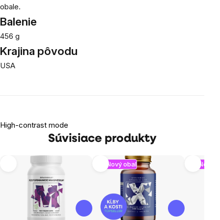
obale.
Balenie
456 g
Krajina pôvodu
USA
High-contrast mode
Súvisiace produkty
Nový obal
Nový o