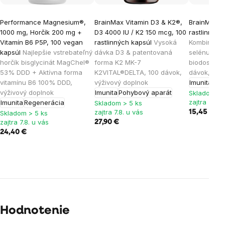
Performance Magnesium®,
BrainMax Vitamin D3 & K2®,
BrainMax Z
1000 mg, Horčík 200 mg +
D3 4000 IU / K2 150 mcg, 100
rastlinných
Vitamín B6 P5P, 100 vegan
rastlinných kapsúl
Vysoká
Kombinácia
kapsúl
Najlepšie vstrebateľný
dávka D3 & patentovaná
selénu vo 
horčík bisglycinát MagChel®
forma K2 MK-7
biodostupn
53% DDD + Aktívna forma
K2VITAL®DELTA, 100 dávok,
dávok, výž
vitamínu B6 100% DDD,
výživový doplnok
Imunita
výživový doplnok
Imunita
Pohybový aparát
Skladom > 
zajtra 7.8. 
Imunita
Regenerácia
Skladom > 5 ks
zajtra 7.8. u vás
15,45 €
Skladom > 5 ks
zajtra 7.8. u vás
27,90 €
24,40 €
Hodnotenie