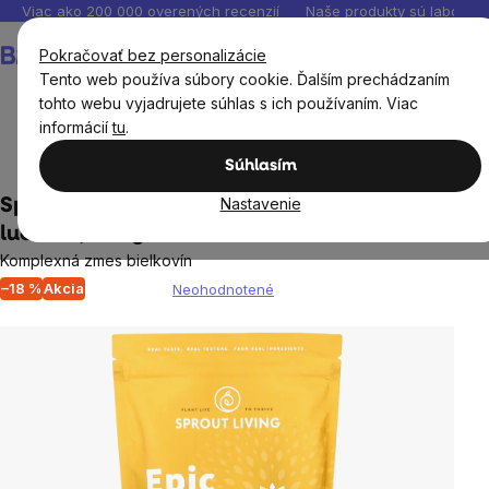
Prejsť
Viac ako 200 000 overených recenzií
Naše produkty sú laborató
na
Nákupný
Pokračovať bez personalizácie
obsah
košík
Tento web používa súbory cookie. Ďalším prechádzaním
tohto webu vyjadrujete súhlas s ich používaním. Viac
informácií
tu
.
Výživové doplnky
Proteíny
Súhlasím
Nastavenie
Sprout Living Epic protein, vanilka a
lucuma, 456 g
Komplexná zmes bielkovín
–18 %
Akcia
Neohodnotené
Priemerné
hodnotenie
produktu
je
0,0
z
5
hviezdičiek.