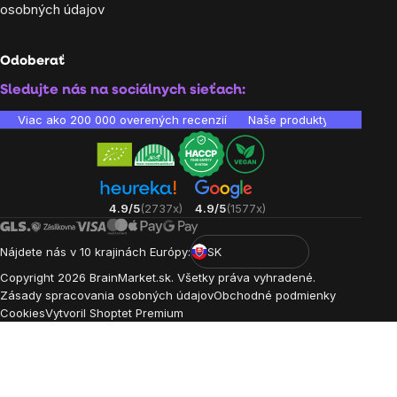
osobných údajov
Odoberať
Sledujte nás na sociálnych sieťach:
Viac ako 200 000 overených recenzií
Naše produkty sú laborató
4.9/5
(2737x)
4.9/5
(1577x)
Nájdete nás v 10 krajinách Európy:
SK
Copyright
2026
BrainMarket.sk. Všetky práva vyhradené.
Zásady spracovania osobných údajov
Obchodné podmienky
Cookies
Vytvoril Shoptet Premium