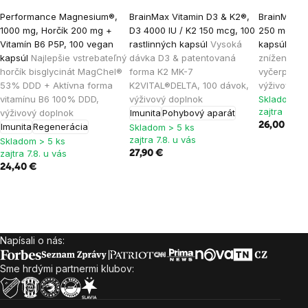
Performance Magnesium®,
BrainMax Vitamin D3 & K2®,
BrainMax S
1000 mg, Horčík 200 mg +
D3 4000 IU / K2 150 mcg, 100
250 mg, 100
Vitamín B6 P5P, 100 vegan
rastlinných kapsúl
Vysoká
kapsúl
Kom
kapsúl
Najlepšie vstrebateľný
dávka D3 & patentovaná
zníženia mi
horčík bisglycinát MagChel®
forma K2 MK-7
vyčerpania,
53% DDD + Aktívna forma
K2VITAL®DELTA, 100 dávok,
výživový d
vitamínu B6 100% DDD,
výživový doplnok
Skladom > 
zajtra 7.8. 
výživový doplnok
Imunita
Pohybový aparát
26,00 €
28
Imunita
Regenerácia
Skladom > 5 ks
zajtra 7.8. u vás
Skladom > 5 ks
zajtra 7.8. u vás
27,90 €
24,40 €
Napísali o nás:
Zápätie
Sme hrdými partnermi klubov: