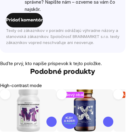
správne? Napíšte nám – ozveme sa vám čo
najskôr.
Pridať komentár
Texty od zákazníkov v poradni odrážajú výhradne názory a
stanoviská zákazníkov. Spoločnosť BRAINMARKET s.r.o. texty
zákazníkov vopred neschvaľuje ani neoveruje.
Buďte prvý, kto napíše príspevok k tejto položke.
Podobné produkty
High-contrast mode
Nový obal
-9 %