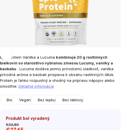
Epic Protein Vanilka a Lucuma
kombinuje 20 g rastlinných
bielkovín so starostlivo vybranou zmesou Lucumy, vanilky a
baobabu
. Lucuma dodáva jemnú prirodzenú sladkosť, vanilka
prírodná aróma a baobab prispieva k obsahu rastlinných látok.
Proteín je ľahko rozpustný a vhodný na prípravu nápojov alebo
smoothie.
Detailné informácie
Bio
Vegan
Bez lepku
Bez laktozy
Produkt bol vyradený
€33,80