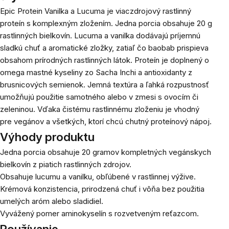
Epic Protein Vanilka a Lucuma je viaczdrojový rastlinný
proteín s komplexným zložením. Jedna porcia obsahuje 20 g
rastlinných bielkovín. Lucuma a vanilka dodávajú príjemnú
sladkú chuť a aromatické zložky, zatiaľ čo baobab prispieva
obsahom prírodných rastlinných látok. Proteín je doplnený o
omega mastné kyseliny zo Sacha Inchi a antioxidanty z
brusnicových semienok. Jemná textúra a ľahká rozpustnosť
umožňujú použitie samotného alebo v zmesi s ovocím či
zeleninou. Vďaka čistému rastlinnému zloženiu je vhodný
pre vegánov a všetkých, ktorí chcú chutný proteínový nápoj.
Výhody produktu
Jedna porcia obsahuje 20 gramov kompletných vegánskych
bielkovín z piatich rastlinných zdrojov.
Obsahuje lucumu a vanilku, obľúbené v rastlinnej výžive.
Krémová konzistencia, prirodzená chuť i vôňa bez použitia
umelých aróm alebo sladidiel.
Vyvážený pomer aminokyselín s rozvetveným reťazcom.
Používanie