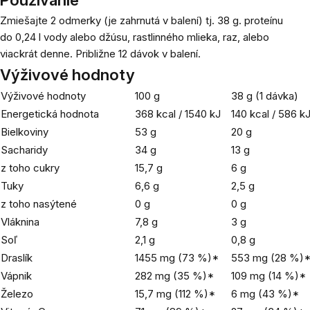
Zmiešajte 2 odmerky (je zahrnutá v balení) tj. 38 g. proteínu
do 0,24 l vody alebo džúsu, rastlinného mlieka, raz, alebo
viackrát denne. Približne 12 dávok v balení.
Výživové hodnoty
Výživové hodnoty
100 g
38 g (1 dávka)
Energetická hodnota
368 kcal / 1540 kJ
140 kcal / 586 k
Bielkoviny
53 g
20 g
Sacharidy
34 g
13 g
z toho cukry
15,7 g
6 g
Tuky
6,6 g
2,5 g
z toho nasýtené
0 g
0 g
Vláknina
7,8 g
3 g
Soľ
2,1 g
0,8 g
Draslík
1455 mg (73 %)*
553 mg (28 %)
Vápnik
282 mg (35 %)*
109 mg (14 %)*
Železo
15,7 mg (112 %)*
6 mg (43 %)*