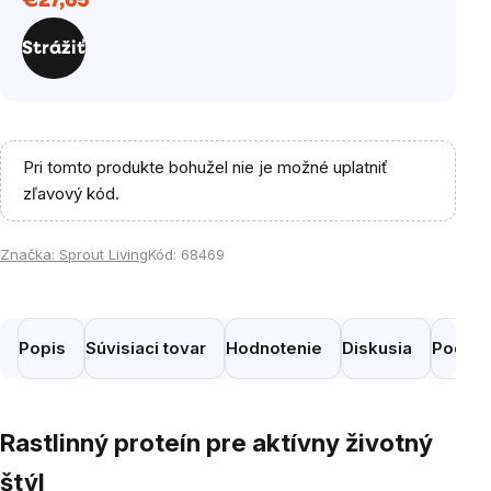
€27,65
Jednotková
cena:
Strážiť
Pri tomto produkte bohužel nie je možné uplatniť
zľavový kód.
Značka:
Sprout Living
Kód:
68469
Popis
Súvisiaci tovar
Hodnotenie
Diskusia
Podobn
Rastlinný proteín pre aktívny životný
štýl