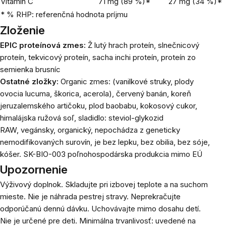
Vitamín C
71 mg (89 %)*
27 mg (34 %)*
* % RHP: referenčná hodnota príjmu
Zloženie
EPIC proteínová zmes:
Ž
lutý hrach proteín, slnečnicový
proteín, tekvicový proteín, sacha inchi proteín, proteín zo
semienka brusníc
Ostatné zložky:
Organic zmes: (vanilkové struky, plody
ovocia lucuma, škorica, acerola), červený banán, koreň
jeruzalemského artičoku, plod baobabu, kokosový cukor,
himalájska ružová soľ, sladidlo: steviol-glykozid
RAW, vegánsky, organický, nepochádza z geneticky
nemodifikovaných surovín, je bez lepku, bez obilia, bez sóje,
kóšer. SK-BIO-003 poľnohospodárska produkcia mimo EÚ
Upozornenie
Výživový doplnok. Skladujte pri izbovej teplote a na suchom
mieste. Nie je náhrada pestrej stravy. Neprekračujte
odporúčanú dennú dávku. Uchovávajte mimo dosahu detí.
Nie je určené pre deti. Minimálna trvanlivosť: uvedené na