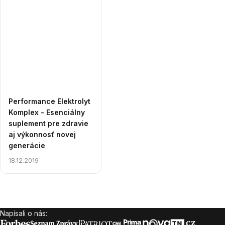
Performance Elektrolyt
Komplex - Esenciálny
suplement pre zdravie
aj výkonnosť novej
generácie
18.12.2019
Ovládacie
prvky
Napísali o nás:
Zápätie
výpisu