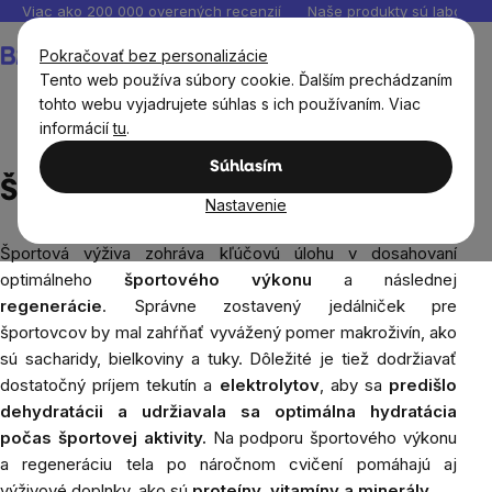
Prejsť
Viac ako 200 000 overených recenzií
Naše produkty sú laborató
na
Nákupný
Pokračovať bez personalizácie
obsah
košík
Tento web používa súbory cookie. Ďalším prechádzaním
tohto webu vyjadrujete súhlas s ich používaním. Viac
informácií
tu
.
Blog
Športová výživa
Súhlasím
Športová výživa
Nastavenie
Športová výživa zohráva kľúčovú úlohu v dosahovaní
optimálneho
športového výkonu
a následnej
regenerácie
. Správne zostavený jedálniček pre
športovcov by mal zahŕňať vyvážený pomer makroživín, ako
sú sacharidy, bielkoviny a tuky. Dôležité je tiež dodržiavať
dostatočný príjem tekutín a
elektrolytov
, aby sa
predišlo
dehydratácii a udržiavala sa optimálna hydratácia
počas športovej aktivity.
Na podporu športového výkonu
a regeneráciu tela po náročnom cvičení pomáhajú aj
výživové doplnky, ako sú
proteíny
,
vitamíny
a
minerály
.