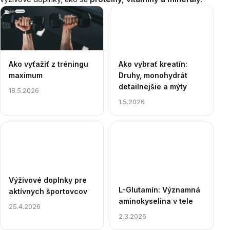
Výpis
článkov
Ako vyťažiť z tréningu
Ako vybrať kreatín:
maximum
Druhy, monohydrát
detailnejšie a mýty
18.5.2026
1.5.2026
Výživové doplnky pre
L-Glutamín: Významná
aktívnych športovcov
aminokyselina v tele
25.4.2026
2.3.2026