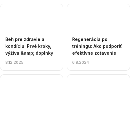
Beh pre zdravie a
Regenerácia po
kondíciu: Prvé kroky,
tréningu: Ako podporiť
výživa &amp; doplnky
efektívne zotavenie
8.12.2025
6.8.2024