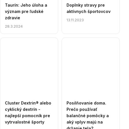
Taurín: Jeho úloha a
Doplnky stravy pre
význam pre ľudské
aktívnych športovcov
zdravie
13.11.2023
28.3.2024
Cluster Dextrin® alebo
Posilňovanie doma.
cyklický dextrín -
Prečo používať
najlepší pomocník pre
balančné pomôcky a
vytrvalostné športy
aký vplyv majú na
držanie tela?