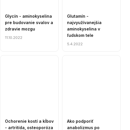
Glycín - aminokyselina
Glutamín -
pre budovanie svalov a
najvyužívanejšia
zdravie mozgu
aminokyselina v
ľudskom tele
11.10.2022
5.4.2022
Ochorenie kostí a kĺbov
Ako podporiť
- artritída, osteoporóza
anabolizmus po