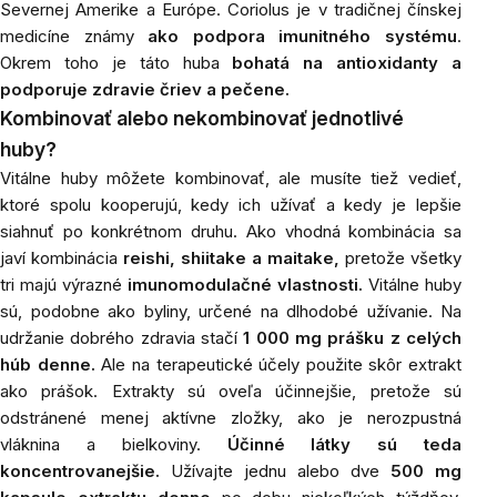
Severnej Amerike a Európe. Coriolus je v tradičnej čínskej
medicíne známy
ako podpora imunitného systému
.
Okrem toho je táto huba
bohatá na antioxidanty a
podporuje zdravie čriev a pečene.
Kombinovať alebo nekombinovať jednotlivé
huby?
Vitálne huby môžete kombinovať, ale musíte tiež vedieť,
ktoré spolu kooperujú, kedy ich užívať a kedy je lepšie
siahnuť po konkrétnom druhu. Ako vhodná kombinácia sa
javí kombinácia
reishi, shiitake a maitake,
pretože všetky
tri majú výrazné
imunomodulačné vlastnosti.
Vitálne huby
sú, podobne ako byliny, určené na dlhodobé užívanie. Na
udržanie dobrého zdravia stačí
1 000 mg prášku z celých
húb denne.
Ale na terapeutické účely použite skôr extrakt
ako prášok. Extrakty sú oveľa účinnejšie, pretože sú
odstránené menej aktívne zložky, ako je nerozpustná
vláknina a bielkoviny.
Účinné látky sú teda
koncentrovanejšie.
Užívajte jednu alebo dve
500 mg