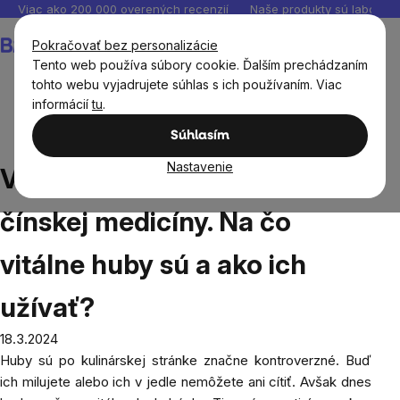
Prejsť
Viac ako 200 000 overených recenzií
Naše produkty sú laborató
na
Nákupný
Pokračovať bez personalizácie
obsah
košík
Tento web používa súbory cookie. Ďalším prechádzaním
tohto webu vyjadrujete súhlas s ich používaním. Viac
informácií
tu
.
Blog
Vitálne huby. Svätý grál čínskej medicíny. Na čo
Súhlasím
vitálne huby sú a ako ich užívať?
Nastavenie
Vitálne huby. Svätý grál
čínskej medicíny. Na čo
vitálne huby sú a ako ich
užívať?
18.3.2024
Huby
sú po kulinárskej stránke značne kontroverzné. Buď
ich milujete alebo ich v jedle nemôžete ani cítiť. Avšak dnes