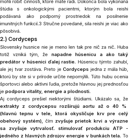
mohli robiť činnosti, ktoré máte radi. Dokonca bola vykonaná
štúdia s onkologickými pacientmi, ktorým bola reishi
podávaná ako podporný prostriedok na posilnenie
imunitných funkcií.3 Stručne povedané, sila reishi je viac ako
pôsobivá.
2.) Cordyceps
Slovensky husnice nie je meno len tak pre nič za nič. Huba
totiž vzniká tým, že
napadne húsenicu a ako taký
predátor v húsenici ďalej rastie.
Húsenicu týmto zahubí,
ale jej tvar zostáva. Preto je
Cordyceps
jedna z mála húb,
ktorú by ste si v prírode určite nepomýlili. Túto hubu ocenia
športovci alebo aktívni ľudia, pretože hlavnou jej prednosťou
je
podpora vitality, energie a plodnosti.
Aj cordyceps prešiel niektorými štúdiami. Ukázalo sa, že
extrakty z cordycepsu rozširujú aortu až o 40 %
(hlavnú tepnu v tele, ktorá okysličuje krv pre celý
obehový systém),
čím
zvyšuje prietok krvi a výrazne
sa zvyšuje vytrvalosť. stimulovať produkciu ATP -
jedného z hlavných zdrojov energie v bunkách tela.
To