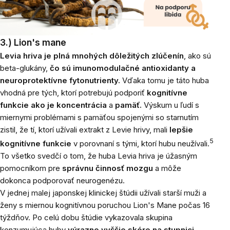
3.)
Lion's mane
Levia hriva je plná mnohých dôležitých zlúčenín
, ako sú
beta-glukány,
čo sú imunomodulačné antioxidanty a
neuroprotektívne fytonutrienty.
Vďaka tomu je táto huba
vhodná pre tých, ktorí potrebujú podporiť
kognitívne
funkcie ako je
koncentrácia
a
pamäť.
Výskum u ľudí s
miernymi problémami s pamäťou spojenými so starnutím
zistil, že tí, ktorí užívali extrakt z Levie hrivy, mali
lepšie
5
kognitívne funkcie
v porovnaní s tými, ktorí hubu neužívali.
To všetko svedčí o tom, že huba Levia hriva je úžasným
pomocníkom pre
správnu činnosť mozgu
a môže
dokonca podporovať neurogenézu.
V jednej malej japonskej klinickej štúdii užívali starší muži a
ženy s miernou kognitívnou poruchou Lion's Mane počas 16
týždňov. Po celú dobu štúdie vykazovala skupina
konzumujúca huby
výrazne vyššie skóre na stupnici