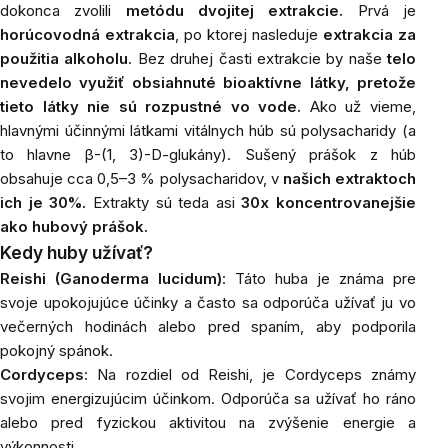
dokonca zvolili
metódu dvojitej extrakcie.
Prvá je
horúcovodná extrakcia
, po ktorej nasleduje
extrakcia za
použitia alkoholu
. Bez druhej časti extrakcie by naše
telo
nevedelo využiť obsiahnuté bioaktívne látky, pretože
tieto látky nie sú rozpustné vo vode.
Ako už vieme,
hlavnými účinnými látkami vitálnych húb sú polysacharidy (a
to hlavne β-(1, 3)-D-glukány). Sušený prášok z húb
obsahuje cca 0,5–3 % polysacharidov, v
našich extraktoch
ich je 30%.
Extrakty sú teda asi
30x koncentrovanejšie
ako hubový prášok.
Kedy huby užívať?
Reishi (Ganoderma lucidum)
: Táto huba je známa pre
svoje upokojujúce účinky a často sa odporúča užívať ju vo
večerných hodinách alebo pred spaním, aby podporila
pokojný spánok.
Cordyceps
: Na rozdiel od Reishi, je Cordyceps známy
svojim energizujúcim účinkom. Odporúča sa užívať ho ráno
alebo pred fyzickou aktivitou na zvýšenie energie a
výkonnosti.