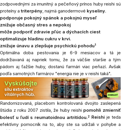
zodpovednými za imunitný a pečeňový prínos huby reishi sú
proteíny a
triterpény
, najmä ganodermové
kyseliny
.
podporuje pokojný spánok a pokojnú myseľ
znižuje občasný stres a nepokoj
môže podporiť zdravie pľúc a dýchacích ciest
optimalizuje hladinu cukru v krvi.
1
znižuje únavu a zlepšuje psychickú pohodu
Optimálna doba pestovania je 6-9 mesiacov a tá je
dodržiavaná aj napriek tomu, že za väčšie staršie a tým
pádom aj ťažšie huby, dostanú farmári viac peňazí. Avšak
podľa samotných farmárov "energia nie je v reishi taká".
Randomizovaná, placebom kontrolovaná dvojito zaslepená
štúdia z roku 2007 zistila, že huby reishi
pomohli zmierniť
2
bolesť u ľudí s reumatoidnou artritídou.
Reishi
je teda
efektívny pomocník na to, aby ste sa udržali v pohybe a