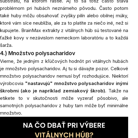
substrátu, na ktorom rastie. Aj to sa totiž často stáva
problémom pri hubách neznámeho pôvodu. Často potom
také huby môžu obsahovať zvyšky pilín alebo obilnej múky,
ktoré vám síce neublížia, ale za to platíte za niečo iné, než si
kupujete. BrainMax extrakty z vitálnych húb sú testované na
ťažké kovy v nezávislom nemeckom laboratóriu a to každá
šarža.
4.) Množstvo polysacharidov
Vieme, že jedným z kľúčových hodnôt pri vitálnych hubách
je množstvo polysacharidov. Aj tu si dávajte pozor. Celkové
množstvo polysacharidov nemusí byť rozhodujúce. Niektorí
výrobcovia
"nastavujú" množstvo polysacharidov inými
škrobmi
(ako je napríklad zemiakový škrob).
Takže na
etikete to v skutočnosti môže vyzerať pôsobivo, ale
samotných polysacharidov z huby tam môže byť minimálne
množstvo.