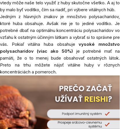
vtedy môže naše telo využiť z huby skutočne všetko. A aj to
by malo byť vodítko, čím sa riadiť, pri výbere vitálnych húb.
Jedným z hlavných znakov je množstvo polysacharidov,
ktoré huba obsahuje. Avšak nie je to jediné vodítko. Je
potrebné dbať na optimálnu koncentráciu polysacharidov vo
vzťahu k ostatným účinným látkam a vybrať si to správne pre
vás. Pokiaľ vitálna huba obsahuje
vysoké množstvo
polysacharidov (viac ako 50%)
je potrebné mať na
pamäti, že o to menej bude obsahovať ostatných látok.
Preto na trhu môžete nájsť vitálne huby v rôznych
koncentráciách a pomeroch.