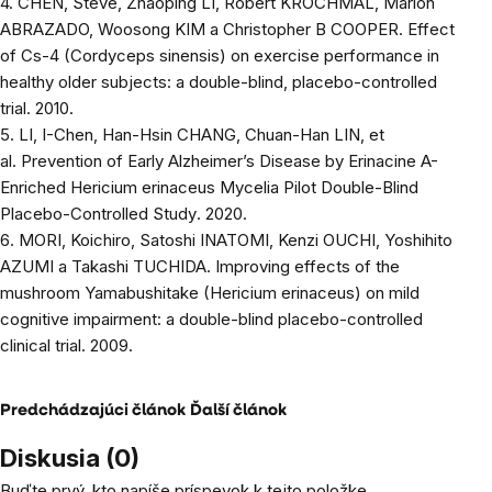
4.
CHEN, Steve, Zhaoping LI, Robert KROCHMAL, Marlon
ABRAZADO, Woosong KIM a Christopher B COOPER.
Effect
of Cs-4 (Cordyceps sinensis) on exercise performance in
healthy older subjects: a double-blind, placebo-controlled
trial
. 2010.
5.
LI, I-Chen, Han-Hsin CHANG, Chuan-Han LIN, et
al.
Prevention of Early Alzheimer’s Disease by Erinacine A-
Enriched Hericium erinaceus Mycelia Pilot Double-Blind
Placebo-Controlled Study
. 2020.
6.
MORI, Koichiro, Satoshi INATOMI, Kenzi OUCHI, Yoshihito
AZUMI a Takashi TUCHIDA.
Improving effects of the
mushroom Yamabushitake (Hericium erinaceus) on mild
cognitive impairment: a double-blind placebo-controlled
clinical trial
. 2009.
Predchádzajúci článok
Ďalší článok
Diskusia (0)
Buďte prvý, kto napíše príspevok k tejto položke.