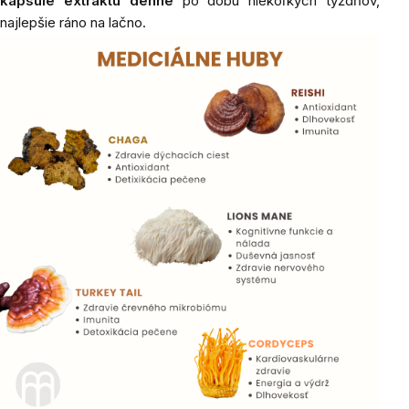
kapsule extraktu denne
po dobu niekoľkých týždňov,
najlepšie ráno na lačno.