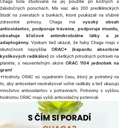
Chaga bola študovaná na jej použitie pri kožných a
žalúdočných poruchách. Má viac ako 200 predklinických
štúdií na zvieratách a bunkách, ktoré poukázali na sľubné
zdravotné prínosy. Chaga má
vysoký obsah
antioxidantov, podporuje trávenie, podporuje imunitu,
obsahuje kľúčové antimikrobiálne látky a je
adaptogénny.
Výskum tiež ukázal, že huby Chaga majú v
skutočnosti najvyšši
u ORAC* (kapacitu absorbcie
kyslíkových radikálov)
zo všetkých prírodných potravín na
planéte, s neuveriteľným skóre
ORAC 1104 jednotiek na
gram!
*Hodnoty ORAC sú vyjadrením času, ktorý je potrebný na
to, aby antioxidant neutralizoval voľné radikály a tiež ukazujú
množstvo antioxidantov v potravinách. Potraviny s vyššou
hodnotou ORAC majú vyšší antioxidačný potenciál.