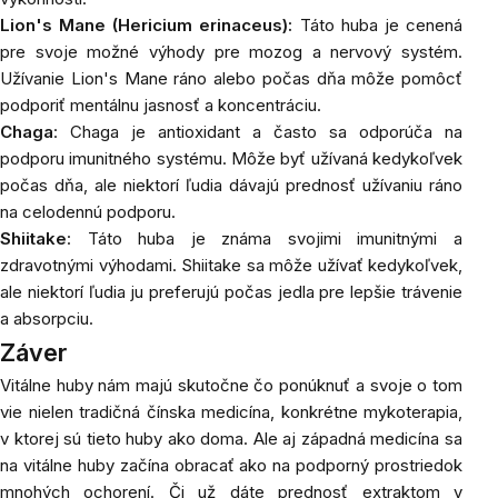
Lion's Mane (Hericium erinaceus):
Táto huba je cenená
pre svoje možné výhody pre mozog a nervový systém.
Užívanie Lion's Mane ráno alebo počas dňa môže pomôcť
podporiť mentálnu jasnosť a koncentráciu.
Chaga
: Chaga je antioxidant a často sa odporúča na
podporu imunitného systému. Môže byť užívaná kedykoľvek
počas dňa, ale niektorí ľudia dávajú prednosť užívaniu ráno
na celodennú podporu.
Shiitake
: Táto huba je známa svojimi imunitnými a
zdravotnými výhodami. Shiitake sa môže užívať kedykoľvek,
ale niektorí ľudia ju preferujú počas jedla pre lepšie trávenie
a absorpciu.
Záver
Vitálne huby nám majú skutočne čo ponúknuť a svoje o tom
vie nielen tradičná čínska medicína, konkrétne mykoterapia,
v ktorej sú tieto huby ako doma. Ale aj západná medicína sa
na vitálne huby začína obracať ako na podporný prostriedok
mnohých ochorení. Či už dáte prednosť extraktom v