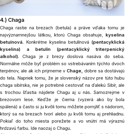
4.)
Chaga
Chaga
rastie na brezach (betula) a práve vďaka tomu je
najvýznamnejšou látkou, ktorú Chaga obsahuje,
kyselina
betuínová.
Konkrétne kyselina betulínová
(pentacyklická
kyselina) a betulín (pentacyklický triterpenický
alkohol).
Chaga je z brezy doslova nasáva do seba.
Normálne môže byť problém so vstrebávaním týchto dvoch
terpénov, ale ak ich prijmeme v
Chage,
dobre sa dostávajú
do tela. Napriek tomu, že je slovenský názov pre túto hubu
chaga sibírska, nie je potrebné cestovať na ďalekú Sibír, ale
s trochou šťastia nájdete Chagu aj u nás. Samozrejme v
brezovom lese. Keďže je čierna (vyzerá ako by bola
spálená) a často si ju kvôli tomu môžete pomýliť s nádorom,
ktorý sa na brezach tvorí alebo ju kvôli tomu aj prehliadnu.
Pokiaľ do toho miesta porežete a vo vnútri má výraznú
hrdzavú farbu. Ide naozaj o Chagu.