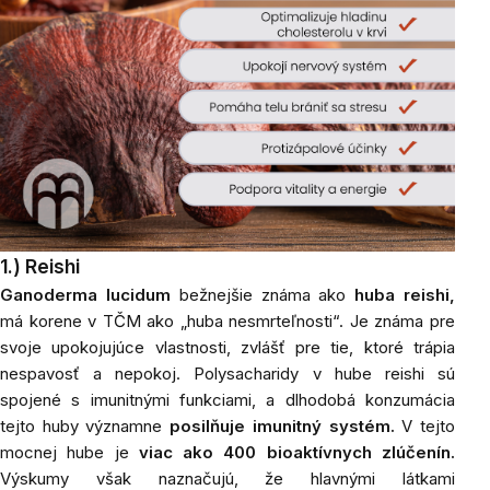
1.) Reishi
Ganoderma lucidum
bežnejšie
známa ako
huba reishi,
má korene v TČM ako „huba nesmrteľnosti“. Je známa pre
svoje upokojujúce vlastnosti, zvlášť pre tie, ktoré trápia
nespavosť a nepokoj. Polysacharidy v hube reishi sú
spojené s imunitnými funkciami, a dlhodobá konzumácia
tejto huby významne
posilňuje imunitný systém.
V tejto
mocnej hube je
viac ako 400 bioaktívnych zlúčenín.
Výskumy však naznačujú, že hlavnými látkami