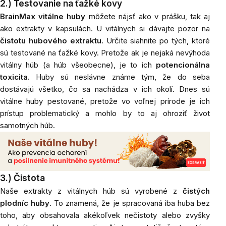
2.) Testovanie na ťažké kovy
BrainMax vitálne huby
môžete nájsť ako v prášku, tak aj
ako extrakty v kapsulách. U vitálnych si dávajte pozor na
čistotu hubového extraktu
. Určite siahnite po tých, ktoré
sú testované na ťažké kovy. Pretože ak je nejaká nevýhoda
vitálny húb (a húb všeobecne), je to ich
potencionálna
toxicita.
Huby sú neslávne známe tým, že do seba
dostávajú všetko, čo sa nachádza v ich okolí. Dnes sú
vitálne huby pestované, pretože vo voľnej prírode je ich
prístup problematický a mohlo by to aj ohroziť život
samotných húb.
3.) Čistota
Naše extrakty z vitálnych húb sú vyrobené z
čistých
plodníc huby
. To znamená, že je spracovaná iba huba bez
toho, aby obsahovala akékoľvek nečistoty alebo zvyšky