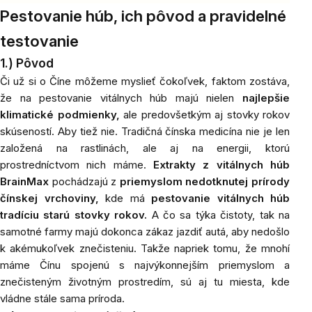
Pestovanie húb, ich pôvod a pravidelné
testovanie
1.) Pôvod
Či už si o Číne môžeme myslieť čokoľvek, faktom zostáva,
že na pestovanie vitálnych húb majú nielen
najlepšie
klimatické podmienky,
ale predovšetkým aj stovky rokov
skúseností. Aby tiež nie. Tradičná čínska medicína nie je len
založená na rastlinách, ale aj na energii, ktorú
prostredníctvom nich máme.
Extrakty z vitálnych húb
BrainMax
pochádzajú z
priemyslom nedotknutej prírody
čínskej vrchoviny,
kde má
pestovanie vitálnych húb
tradíciu starú stovky rokov.
A čo sa týka čistoty, tak na
samotné farmy majú dokonca zákaz jazdiť autá, aby nedošlo
k akémukoľvek znečisteniu. Takže napriek tomu, že mnohí
máme Čínu spojenú s najvýkonnejším priemyslom a
znečisteným životným prostredím, sú aj tu miesta, kde
vládne stále sama príroda.