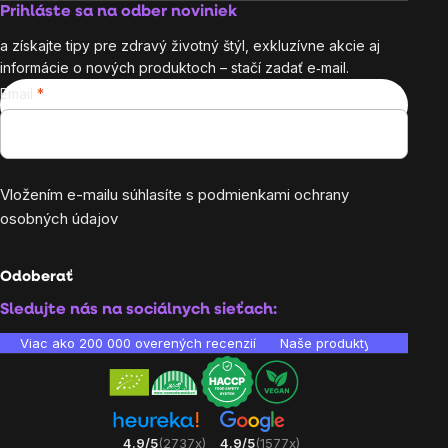
Prihláste sa na odber noviniek
a získajte tipy pre zdravý životný štýl, exkluzívne akcie aj
informácie o nových produktoch – stačí zadať e‑mail.
Email
Vložením e-mailu súhlasíte s
podmienkami ochrany
osobných údajov
Odoberať
Sledujte nás na sociálnych sieťach:
Viac ako 200 000 overených recenzií
Naše produkty sú laborató
4.9/5
(2737x)
4.9/5
(1577x)