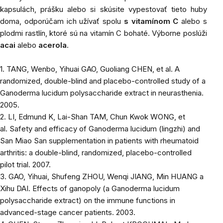
kapsulách, prášku alebo si skúsite vypestovať tieto huby
doma, odporúčam ich užívať spolu
s vitamínom C
alebo s
plodmi rastlín, ktoré sú na vitamín C bohaté. Výborne poslúži
acai
alebo
acerola
.
1.
TANG, Wenbo, Yihuai GAO, Guoliang CHEN, et al.
A
randomized, double-blind and placebo-controlled study of a
Ganoderma lucidum polysaccharide extract in neurasthenia
.
2005.
2.
LI, Edmund K, Lai-Shan TAM, Chun Kwok WONG, et
al.
Safety and efficacy of Ganoderma lucidum (lingzhi) and
San Miao San supplementation in patients with rheumatoid
arthritis: a double-blind, randomized, placebo-controlled
pilot trial
. 2007.
3.
GAO, Yihuai, Shufeng ZHOU, Wenqi JIANG, Min HUANG a
Xihu DAI.
Effects of ganopoly (a Ganoderma lucidum
polysaccharide extract) on the immune functions in
advanced-stage cancer patients
. 2003.