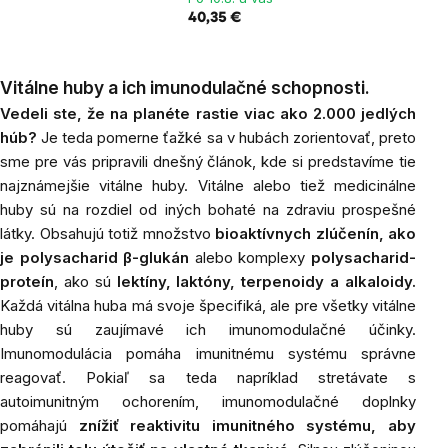
40,35 €
Vitálne huby a ich imunodulačné schopnosti.
Vedeli
ste, že na planéte rastie viac ako 2.000 jedlých
húb?
Je teda pomerne ťažké sa v hubách zorientovať, preto
sme pre vás pripravili dnešný článok, kde si predstavíme tie
najznámejšie vitálne huby. Vitálne alebo tiež medicinálne
huby sú na rozdiel od iných bohaté na zdraviu prospešné
látky. Obsahujú totiž množstvo
bioaktívnych zlúčenín, ako
je polysacharid β-glukán
alebo komplexy
polysacharid-
proteín
, ako sú
lektíny, laktóny, terpenoidy a alkaloidy.
Každá vitálna huba má svoje špecifiká, ale pre všetky vitálne
huby sú zaujímavé ich imunomodulačné účinky.
Imunomodulácia pomáha imunitnému systému správne
reagovať. Pokiaľ sa teda napríklad stretávate s
autoimunitným ochorením, imunomodulačné doplnky
pomáhajú
znížiť reaktivitu imunitného systému, aby