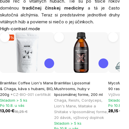
bude reč o vitálnych hubách. Tie sú po tisíce rokov
doménou
tradičnej čínskej medicíny
a tá je často
skutočná alchýmia. Teraz si predstavíme jednotlivé druhy
vitálnych húb a povieme si niečo o jej účinkoch.
High-contrast mode
-20 %
BrainMax Coffee Lion's Mane
BrainMax Liposomal
MycoMedic
& Chaga, káva s hubami, BIO,
Mushrooms, huby v
90 rastlinn
200g
*CZ-BIO-001 certifikát
lipozomálnej forme, 200 ml
Výživový d
Skladom > 5 ks
Chaga, Reishi, Cordyceps,
Skladom > 
Po 10.8. u vás
Po 10.8. u 
Lion's Mane, Maitake a
13,00 €
16,25 €
28,15 €
Shiitake v liposomálnej forme,
20 dávok, výživový doplnok
Skladom > 5 ks
Po 10.8. u vás