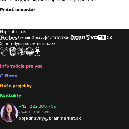
Pridať komentár
Napísali o nás:
Zápätie
Sme hrdými partnermi klubov:
Informácie pre vás
O firme
Naše projekty
Kontakty
+421 222 205 759
Po–Pia: 8:00–18:00
objednavky@brainmarket.sk